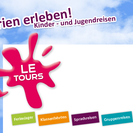
Schnellnavigation
Klassenfahrten
Gruppenreisen
Sprachreisen
Ferienlager
Navigation