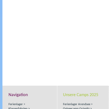
Navigation
Unsere Camps 2025
Ferienlager
Ferienlager Arendsee
Klassenfahrten
Ostseecamp Grömitz