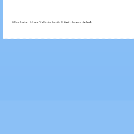
Bildnachweise: LE-Tours / CallCenter Agentin © Tim Reckmann / pixelio.de