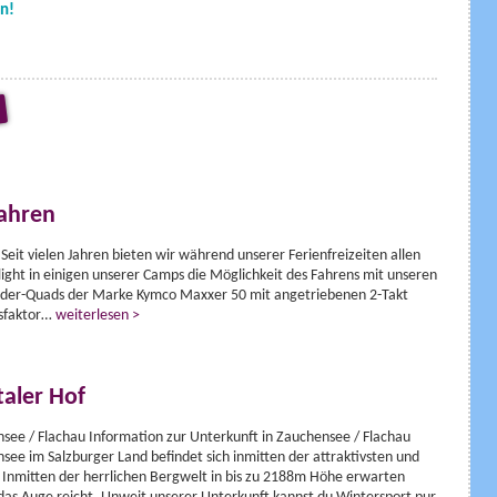
n!
ahren
 Seit vielen Jahren bieten wir während unserer Ferienfreizeiten allen
light in einigen unserer Camps die Möglichkeit des Fahrens mit unseren
inder-Quads der Marke Kymco Maxxer 50 mit angetriebenen 2-Takt
sfaktor…
weiterlesen >
aler Hof
ee / Flachau Information zur Unterkunft in Zauchensee / Flachau
ee im Salzburger Land befindet sich inmitten der attraktivsten und
 Inmitten der herrlichen Bergwelt in bis zu 2188m Höhe erwarten