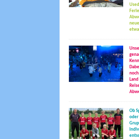
Used
Ferie
Abwe
neue
etwa
Unse
gena
Kenn
Dabei
noch
Land 
Reis
Abwe
Ob S
oder
Grup
indi
ents