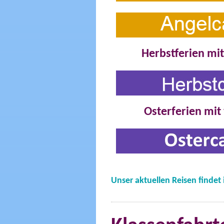
Herbstferien mi
Osterferien mi
Unser aktuellen Reisen findet