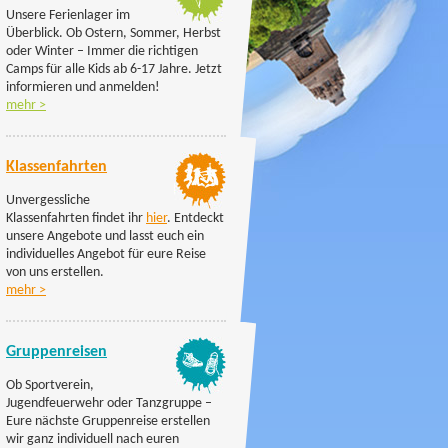
Unsere Ferienlager im
Überblick. Ob Ostern, Sommer, Herbst
oder Winter – Immer die richtigen
Camps für alle Kids ab 6-17 Jahre. Jetzt
informieren und anmelden!
mehr >
Klassenfahrten
Klassenfahrten
2024/25
Unvergessliche
Klassenfahrten findet ihr
hier
. Entdeckt
unsere Angebote und lasst euch ein
individuelles Angebot für eure Reise
von uns erstellen.
mehr >
Gruppenreisen
Gruppenreisen
2025
Ob Sportverein,
Jugendfeuerwehr oder Tanzgruppe –
Eure nächste Gruppenreise erstellen
wir ganz individuell nach euren