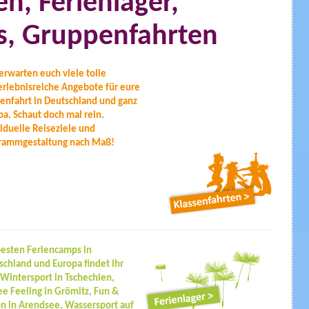
n, Ferienlager,
, Gruppenfahrten
erwarten euch viele tolle
erlebnisreiche Angebote für eure
senfahrt in Deutschland und ganz
pa. Schaut doch mal rein.
viduelle Reiseziele und
rammgestaltung nach Maß!
besten Feriencamps in
schland und Europa findet ihr
 Wintersport in Tschechien,
ee Feeling in Grömitz, Fun &
on in Arendsee, Wassersport auf