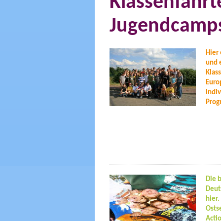
Klassenfahrte
Jugendcamps
Hier 
und 
Klas
Euro
Indi
Prog
Die 
Deut
hier.
Osts
Acti