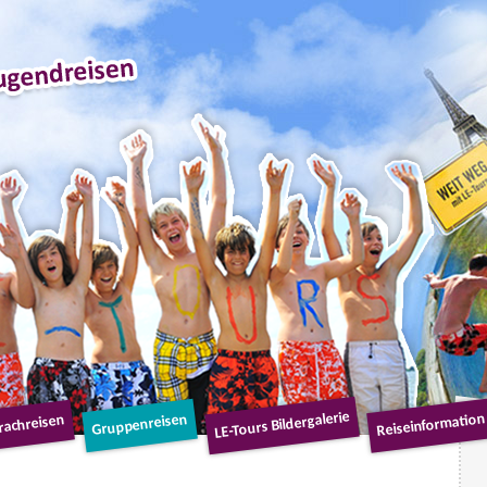
ion
LE-Tours Bildergalerie
Reiseinformation
Gruppenreisen
rachreisen