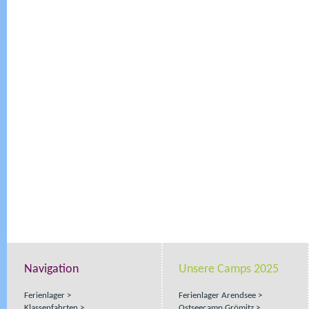
Navigation
Unsere Camps 2025
Ferienlager
Ferienlager Arendsee
Klassenfahrten
Ostseecamp Grömitz