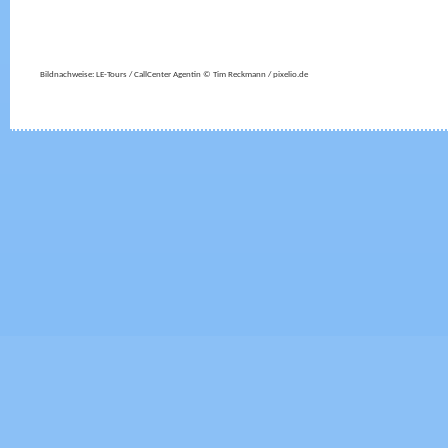
Bildnachweise: LE-Tours / CallCenter Agentin © Tim Reckmann / pixelio.de