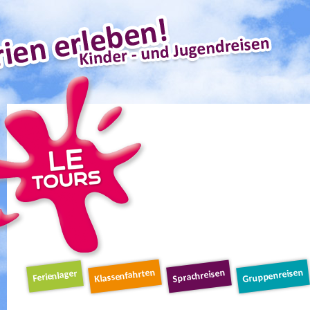
Schnellnavigation
Klassenfahrten
Gruppenreisen
Sprachreisen
Ferienlager
Navigation