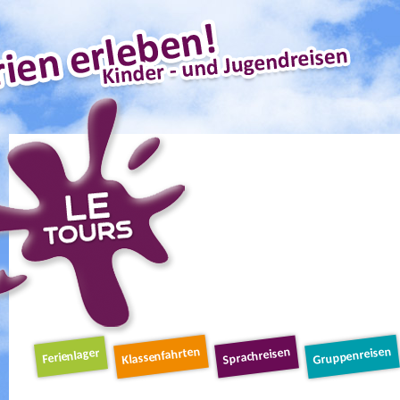
Schnellnavigation
Klassenfahrten
Gruppenreisen
Sprachreisen
Ferienlager
Navigation