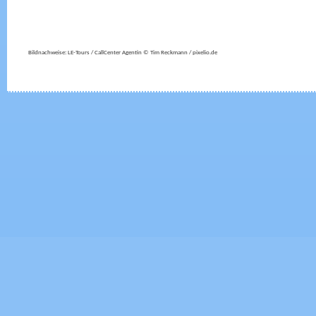
Bildnachweise: LE-Tours / CallCenter Agentin © Tim Reckmann / pixelio.de