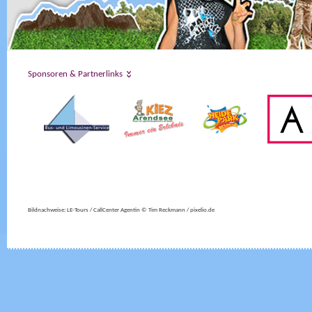
Sponsoren & Partnerlinks
Bildnachweise: LE-Tours / CallCenter Agentin © Tim Reckmann / pixelio.de