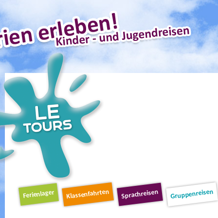
Schnellnavigation
Klassenfahrten
Gruppenreisen
Sprachreisen
Ferienlager
Navigation